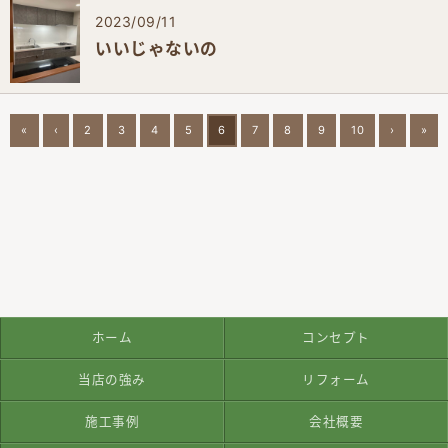
2023/09/11
いいじゃないの
«
‹
2
3
4
5
6
7
8
9
10
›
»
ホーム
コンセプト
当店の強み
リフォーム
施工事例
会社概要