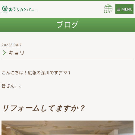
Pow
ere
ブログ
d b
y
2023/10/07
キョリ
こんにちは！広報の深川です(*’▽’)
皆さん、、
リフォームしてますか？